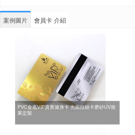
案例圖片
會員卡 介紹
PVC金底VIP貴賓健身卡 光面拉絲卡磨砂UV效
果定製