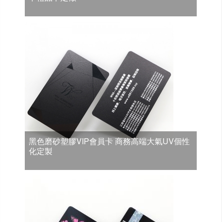
黑色磨砂塑膠VIP會員卡 商務高端大氣UV個性
化定製