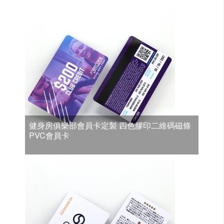
健身房俱樂部會員卡定製 四色膠印二維碼磁條
PVC會員卡