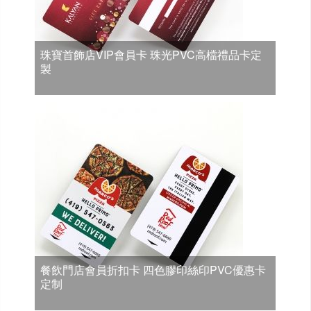
珠寶首飾店VIP會員卡 珠光PVC高檔禮品卡定
製
餐飲門店會員折扣卡 四色膠印絲印PVC優惠卡
定制