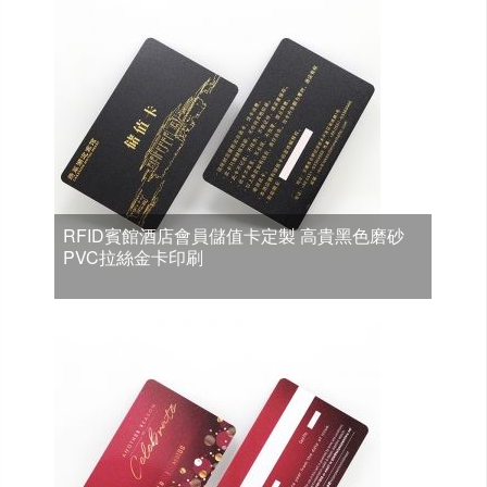
RFID賓館酒店會員儲值卡定製 高貴黑色磨砂
PVC拉絲金卡印刷