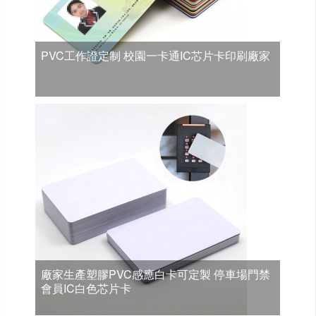
PVC工作證定制 校園一卡通IC芯片卡印刷廠家
廠家生產塑膠PVC感應白卡可定製 停車場門禁
會員IC白色芯片卡