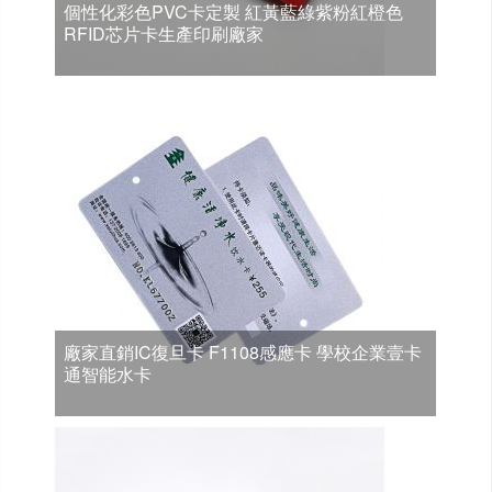
個性化彩色PVC卡定製 紅黃藍綠紫粉紅橙色
RFID芯片卡生產印刷廠家
廠家直銷IC復旦卡 F1108感應卡 學校企業壹卡
通智能水卡