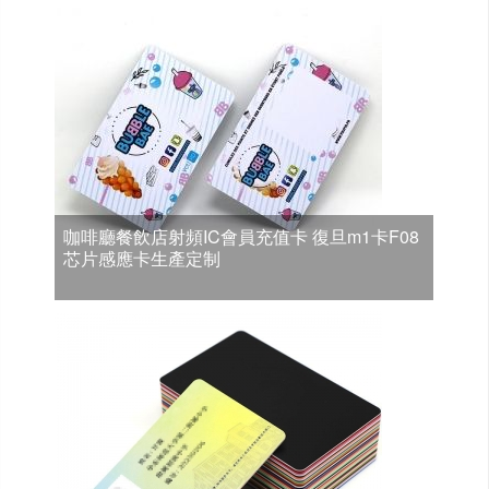
咖啡廳餐飲店射頻IC會員充值卡 復旦m1卡F08
芯片感應卡生產定制