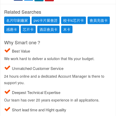
Related Searches
名片印刷廠家
pvc卡片展會證
校卡ic芯片卡
會員充值卡
感應卡
芯片卡
酒店會員卡
木卡
Why Smart one？
Best Value
We work hard to deliver a solution that fits your budget.
Unmatched Customer Service
24 hours online and a dedicated Account Manager is there to
support you.
Deepest Technical Expertise
Our team has over 20 years experience in all applications.
Short lead time and Hight quality