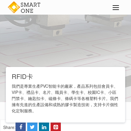
智能卡
RFID卡
>
>
>
RFID卡
我們是專業生產PVC智能卡的廠家，產品系列包括會員卡、
VIP卡、禮品卡、名片、職員卡、學生卡、校園IC卡、小區
門禁卡、鑰匙扣卡、磁條卡、條碼卡等各種塑料卡片。我們
擁有先進的生產設備和成熟的膠卡製造技術，支持卡片個性
化定制服務。
Share: