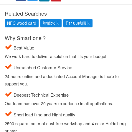
Related Searches
NFC wood card
智能水卡
F1108感應卡
Why Smart one？
Best Value
We work hard to deliver a solution that fits your budget.
Unmatched Customer Service
24 hours online and a dedicated Account Manager is there to
support you.
Deepest Technical Expertise
Our team has over 20 years experience in all applications.
Short lead time and Hight quality
2500 square meter of dust-free workshop and 4 color Heidelberg
printer