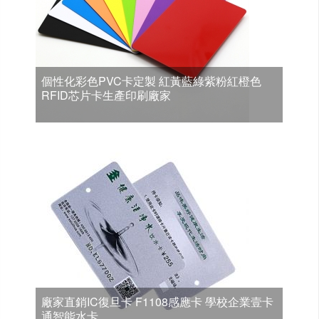
個性化彩色PVC卡定製 紅黃藍綠紫粉紅橙色
RFID芯片卡生產印刷廠家
廠家直銷IC復旦卡 F1108感應卡 學校企業壹卡
通智能水卡