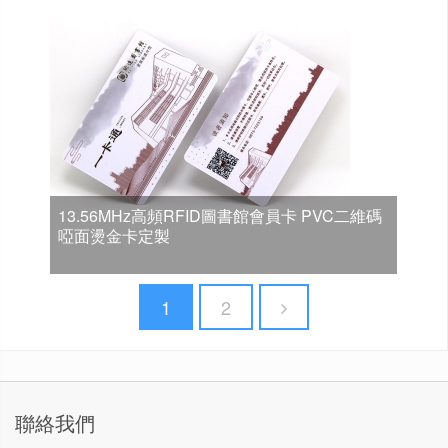
13.56MHz高頻RFID圖書館會員卡 PVC二維碼
啞面燙金卡定製
1
2
聯絡我們