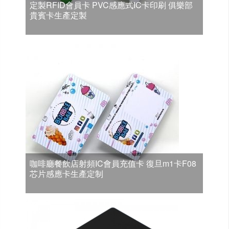
定製RFID會員卡 PVC感應式IC卡印刷 俱樂部
貴賓卡生產定製
咖啡廳餐飲店射頻IC會員充值卡 復旦m1卡F08
芯片感應卡生產定制