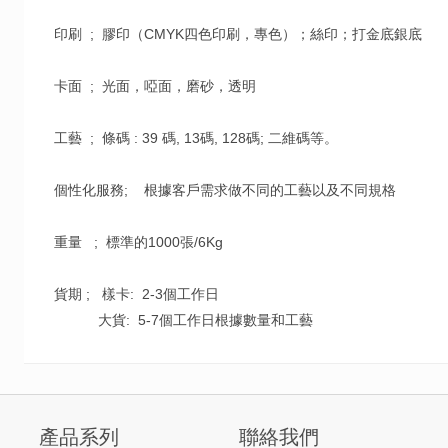
印刷 ; 膠印（CMYK四色印刷，專色）；絲印；打金底銀底
卡面 ; 光面，啞面，磨砂，透明
工藝 ;
條碼 : 39 碼, 13碼, 128碼; 二維碼等。
個性化服務; 根據客戶需求做不同的工藝以及不同規格
重量 ; 標準的1000張/6Kg
貨期 ; 樣卡: 2-3個工作日
大貨: 5-7個工作日根據數量和工藝
產品系列
聯絡我們