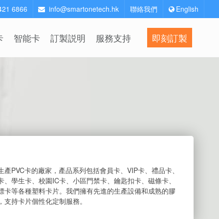
2421 6866
info@smartonetech.hk
聯絡我們
English
卡
智能卡
訂製説明
服務支持
即刻訂製
生產PVC卡的廠家，產品系列包括會員卡、VIP卡、禮品卡、
卡、學生卡、校園IC卡、小區門禁卡、鑰匙扣卡、磁條卡、
標卡等各種塑料卡片。我們擁有先進的生產設備和成熟的膠
，支持卡片個性化定制服務。