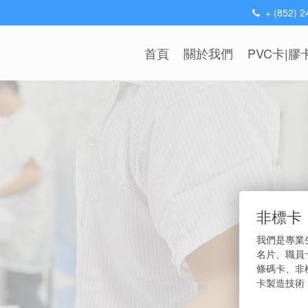
+ (852) 
首頁
關於我們
PVC卡|膠
非標卡
我們是專業
名片、職員
條碼卡、非
卡製造技術