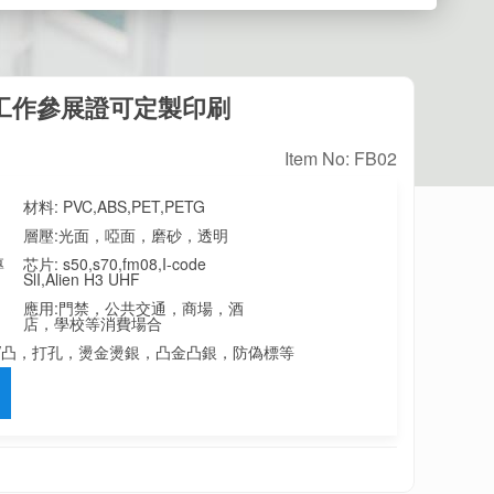
膠工作參展證可定製印刷
Item No: FB02
材料:
PVC,ABS,PET,PETG
層壓:
光面，啞面，磨砂，透明
專
芯片:
s50,s70,fm08,I-code
SlI,Alien H3 UHF
應用:
門禁，公共交通，商場，酒
店，學校等消費場合
V凸，打孔，燙金燙銀，凸金凸銀，防偽標等