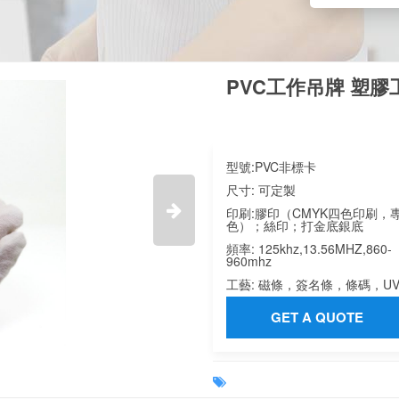
PVC工作吊牌 塑
型號:
PVC非標卡
尺寸:
可定製

印刷:
膠印（CMYK四色印刷，
色）；絲印；打金底銀底
頻率:
125khz,13.56MHZ,860-
960mhz
工藝:
磁條，簽名條，條碼，U
GET A QUOTE