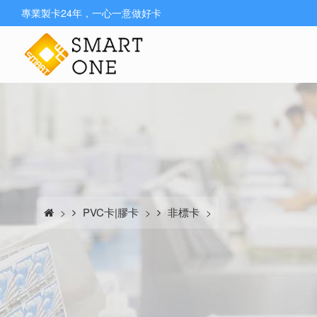
專業製卡24年，一心一意做好卡
PVC卡|膠卡
非標卡
>
>
>