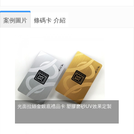
案例圖片
條碼卡 介紹
光面拉絲金銀底禮品卡 塑膠磨砂UV效果定製