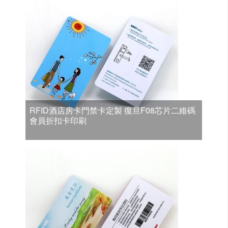
RFID酒店房卡門禁卡定製 復旦F08芯片二維碼
會員折扣卡印刷