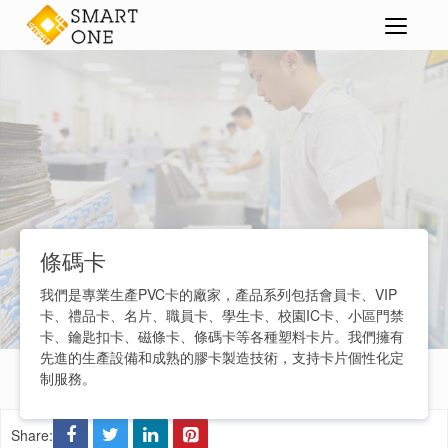
PVC卡|膠卡
條碼卡
>
>
>
條碼卡
我們是專業生產PVC卡的廠家，產品系列包括會員卡、VIP
卡、禮品卡、名片、職員卡、學生卡、校園IC卡、小區門禁
卡、鑰匙扣卡、磁條卡、條碼卡等各種塑料卡片。我們擁有
先進的生產設備和成熟的膠卡製造技術，支持卡片個性化定
制服務。
Share: