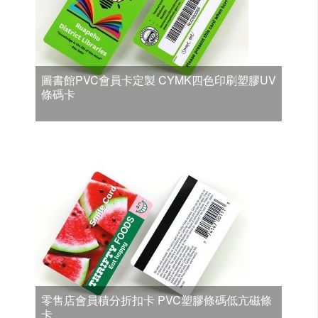
圖書館PVC會員卡定製 CYMK四色印刷塑膠UV
條碼卡
零售店會員積分折扣卡 PVC塑膠條碼低亢磁條
卡