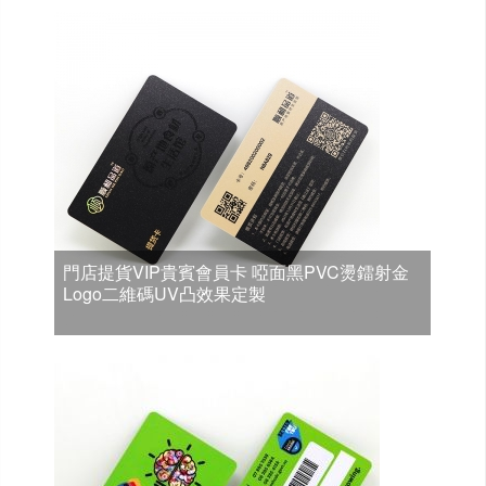
門店提貨VIP貴賓會員卡 啞面黑PVC燙鐳射金
Logo二維碼UV凸效果定製