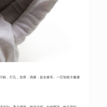
印銀，打孔，加厚，滴膠，簽名條等。一芯智能卡廠優
議簽到、產品標識、物流追蹤、生物辨識、物品識別、