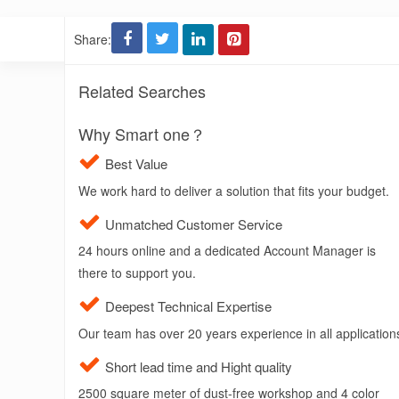
Share:
Related Searches
Why Smart one？
Best Value
We work hard to deliver a solution that fits your budget.
Unmatched Customer Service
24 hours online and a dedicated Account Manager is
there to support you.
Deepest Technical Expertise
Our team has over 20 years experience in all application
Short lead time and Hight quality
2500 square meter of dust-free workshop and 4 color