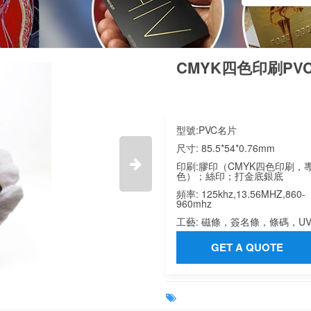
CMYK四色印刷PV
型號:
PVC名片
尺寸:
85.5*54*0.76mm

印刷:
膠印（CMYK四色印刷，
色）；絲印；打金底銀底
頻率:
125khz,13.56MHZ,860-
960mhz
工藝:
磁條，簽名條，條碼，U
GET A QUOTE