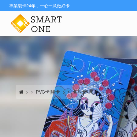
專業製卡24年，一心一意做好卡
PVC卡|膠卡
名片卡
>
>
>