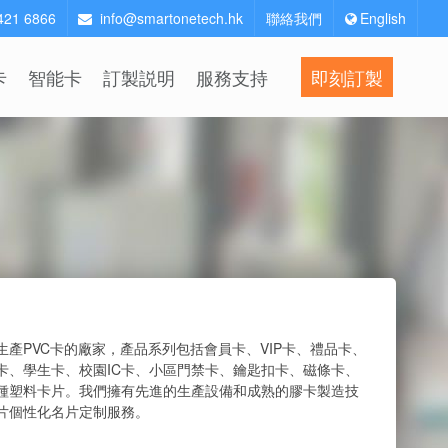
2421 6866
info@smartonetech.hk
聯絡我們
English
卡
智能卡
訂製説明
服務支持
即刻訂製
生產PVC卡的廠家，產品系列包括會員卡、VIP卡、禮品卡、
卡、學生卡、校園IC卡、小區門禁卡、鑰匙扣卡、磁條卡、
種塑料卡片。我們擁有先進的生產設備和成熟的膠卡製造技
片個性化名片定制服務。