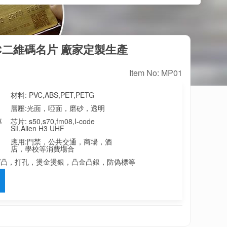
C二維碼名片 廠家定製生產
Item No: MP01
材料:
PVC,ABS,PET,PETG
層壓:
光面，啞面，磨砂，透明
專
芯片:
s50,s70,fm08,I-code
SlI,Alien H3 UHF
應用:
門禁，公共交通，商場，酒
店，學校等消費場合
V凸，打孔，燙金燙銀，凸金凸銀，防偽標等