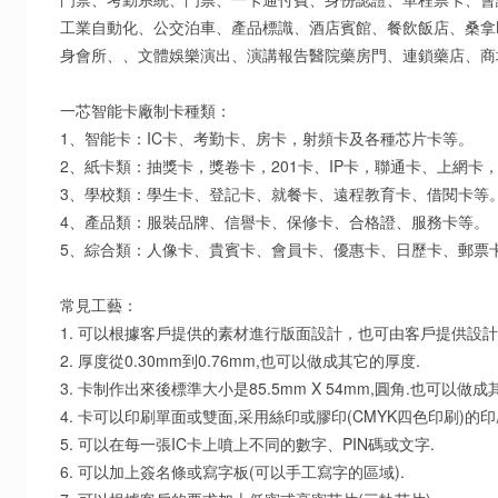
工業自動化、公交泊車、產品標識、酒店賓館、餐飲飯店、桑拿
身會所、、文體娛樂演出、演講報告醫院藥房門、連鎖藥店、商
一芯智能卡廠制卡種類：
1、智能卡：IC卡、考勤卡、房卡，射頻卡及各種芯片卡等。
2、紙卡類：抽獎卡，獎卷卡，201卡、IP卡，聯通卡、上網卡
3、學校類：學生卡、登記卡、就餐卡、遠程教育卡、借閱卡等
4、產品類：服裝品牌、信譽卡、保修卡、合格證、服務卡等。
5、綜合類：人像卡、貴賓卡、會員卡、優惠卡、日歷卡、郵票
常見工藝：
1. 可以根據客戶提供的素材進行版面設計，也可由客戶提供設計
2. 厚度從0.30mm到0.76mm,也可以做成其它的厚度.
3. 卡制作出來後標準大小是85.5mm X 54mm,圓角.也可以做成
4. 卡可以印刷單面或雙面,采用絲印或膠印(CMYK四色印刷)的印
5. 可以在每一張IC卡上噴上不同的數字、PIN碼或文字.
6. 可以加上簽名條或寫字板(可以手工寫字的區域).