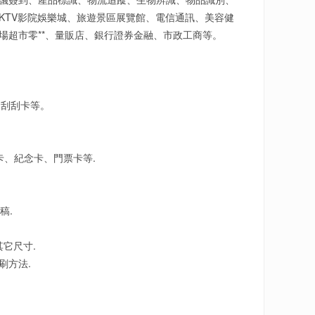
KTV影院娛樂城、旅遊景區展覽館、電信通訊、美容健
場超市零**、量販店、銀行證券金融、市政工商等。
，刮刮卡等。
。
卡、紀念卡、門票卡等.
稿.
其它尺寸.
刷方法.