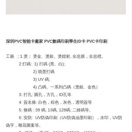
深圳PVC智能卡廠家 PVC數碼印刷學生ID卡 PVC卡印刷
工藝 ; 1.燙： 燙金、燙銀、燙鐳射, 全息膜，全息標。
2:打碼: 1) 打碼 (黑、白);
2) 噴墨打碼
3) UV 碼;
4) 凸碼、一系列凸碼（燙銀、金色）
3: 打孔: 圓孔，方孔，ID孔等
4: 簽名條: 白色，棕色，灰色，透明簽等
5: 條碼 : 39 碼, 13碼, 128碼; 二維碼等。
6: 安防: UV防偽印刷（UV防偽油墨印刷），水印，UV防
偽字，雕花圖案等。