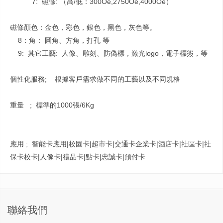
7: 磁條: （高/低：300Oe,2750Oe,4000Oe）
磁條顏色：金色，彩色，銀色，黑色，灰色等。
8：角： 圓角、方角，打孔 等
9: 其它工藝: 人像、雕刻、防偽標，激光logo，電子標簽，等
個性化服務; 根據客戶需求做不同的工藝以及不同規格
重量 ; 標準的1000張/6Kg
應用 ; 智能卡應用|校園卡|超市卡|交通卡企業卡|酒店卡|社區卡|社
保卡校卡|人像卡|禮品卡|點卡|忠誠卡|預付卡
聯絡我們