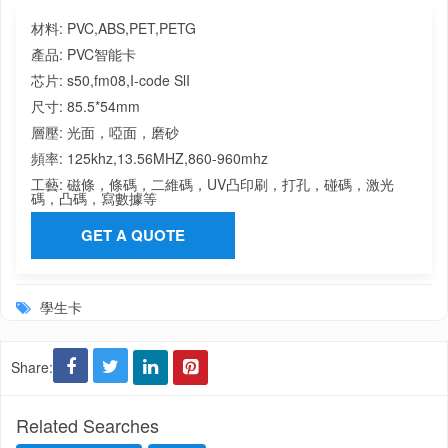
材料:
PVC,ABS,PET,PETG
產品:
PVC智能卡
芯片:
s50,fm08,I-code SlI
尺寸:
85.5*54mm
層壓:
光面，啞面，磨砂
頻率:
125khz,13.56MHZ,860-960mhz
工藝:
磁條，條碼，二維碼，UV凸印刷，打孔，碰碼，激光
碼，凸碼，寫數據等
GET A QUOTE
學生卡
Share:
Related Searches