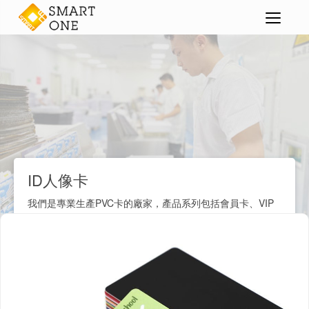
PVC卡|膠卡
ID人像卡
>
>
>
ID人像卡
我們是專業生產PVC卡的廠家，產品系列包括會員卡、VIP
卡、禮品卡、名片、職員卡、學生卡、校園IC卡、ID人像
卡、小區門禁卡、鑰匙扣卡、磁條卡、條碼卡等各種塑料卡
片。我們擁有先進的生產設備和成熟的膠卡製造技術，支持
卡片個性化定制服務。