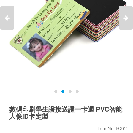


數碼印刷學生證接送證一卡通 PVC智能
人像ID卡定製
Item No: RX01