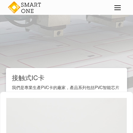
智能卡
接触式IC卡
>
>
>
接触式IC卡
我們是專業生產PVC卡的廠家，產品系列包括PVC智能芯片
卡、接觸式IC卡、ID卡、RFID卡等各種塑料卡片，廣泛应
用于金融、交通、通讯、商业、教育、医疗、社保和旅游娱
乐等多个行业领域。我們擁有先進的生產設備和成熟的膠卡
製造技術，支持智能芯片卡個性化定製服務。