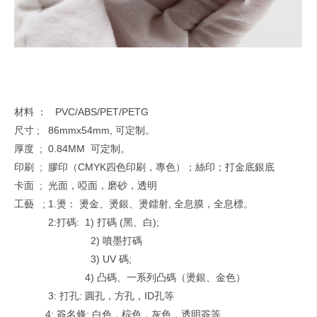
材料 ： PVC/ABS/PET/PETG
尺寸 ; 86mmx54mm, 可定制。
厚度 ; 0.84MM 可定制。
印刷 ; 膠印（CMYK四色印刷，專色）；絲印；打金底銀底
卡面 ; 光面，啞面，磨砂，透明
工藝 ; 1.燙： 燙金、燙銀、燙鐳射, 全息膜，全息標。
2:打碼: 1) 打碼 (黑、白);
2) 噴墨打碼
3) UV 碼;
4) 凸碼、一系列凸碼（燙銀、金色）
3: 打孔: 圓孔，方孔，ID孔等
4: 簽名條: 白色，棕色，灰色，透明簽等