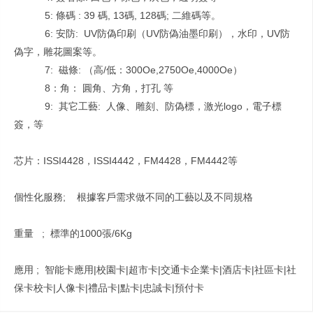
5: 條碼 : 39 碼, 13碼, 128碼; 二維碼等。
6: 安防: UV防偽印刷（UV防偽油墨印刷），水印，UV防
偽字，雕花圖案等。
7: 磁條: （高/低：300Oe,2750Oe,4000Oe）
8：角： 圓角、方角，打孔 等
9: 其它工藝: 人像、雕刻、防偽標，激光logo，電子標
簽，等
芯片：ISSI4428，ISSI4442，FM4428，FM4442等
個性化服務; 根據客戶需求做不同的工藝以及不同規格
重量 ; 標準的1000張/6Kg
應用 ; 智能卡應用|校園卡|超市卡|交通卡企業卡|酒店卡|社區卡|社
保卡校卡|人像卡|禮品卡|點卡|忠誠卡|預付卡