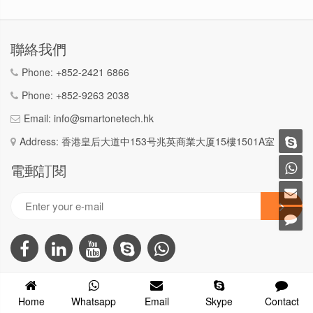
聯絡我們
Phone:
+852-2421 6866
Phone:
+852-9263 2038
Email:
info@smartonetech.hk
Address: 香港皇后大道中153号兆英商業大厦15樓1501A室
電郵訂閱
COPYRIGHT © 2002-2026 SMART ONE TECHNOLOGY (HONG KONG) COMPANY
Home
Whatsapp
Email
Skype
Contact
LIMITED