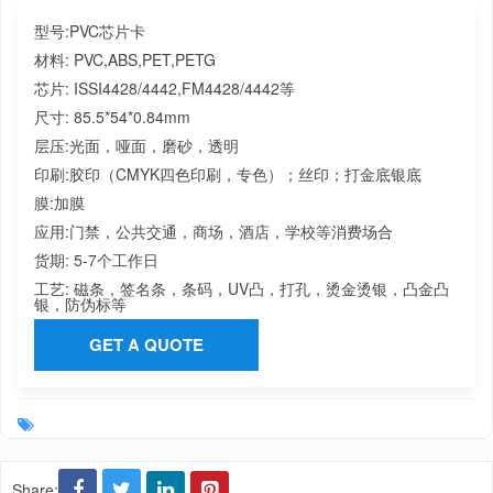
型号:
PVC芯片卡
材料:
PVC,ABS,PET,PETG
芯片:
ISSI4428/4442,FM4428/4442等
尺寸:
85.5*54*0.84mm
层压:
光面，哑面，磨砂，透明
印刷:
胶印（CMYK四色印刷，专色）；丝印；打金底银底
膜:
加膜
应用:
门禁，公共交通，商场，酒店，学校等消费场合
货期:
5-7个工作日
工艺:
磁条，签名条，条码，UV凸，打孔，烫金烫银，凸金凸
银，防伪标等
GET A QUOTE
Share: