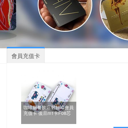
會員充值卡
咖啡廳餐飲店射頻IC會員
充值卡 復旦m1卡F08芯
片感應卡生產定制