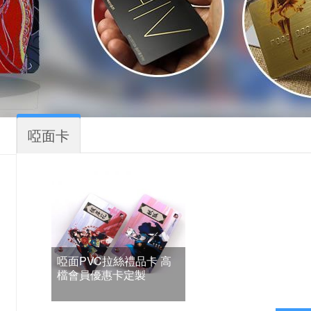
啞面卡
啞面PVC拉絲禮品卡 高
檔會員優惠卡定製