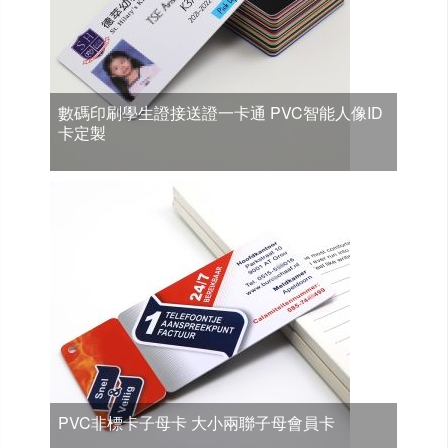
數碼印刷學生證接送證一卡通 PVC智能人像ID
卡定製
PVC非標卡子母卡 大小兩聯子母會員卡