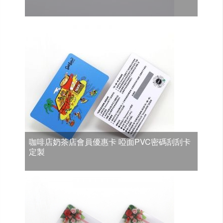
咖啡店奶茶店會員優惠卡 啞面PVC密碼刮刮卡
定製