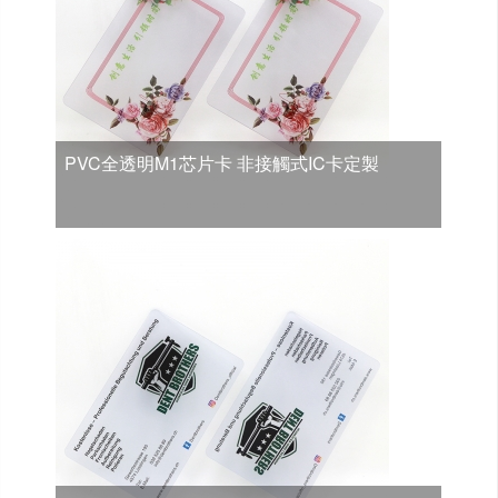
PVC全透明M1芯片卡 非接觸式IC卡定製