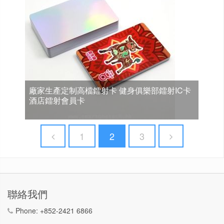
廠家生產定制高檔鐳射卡 健身俱樂部鐳射IC卡
酒店鐳射會員卡
1
2
3
聯絡我們
Phone:
+852-2421 6866