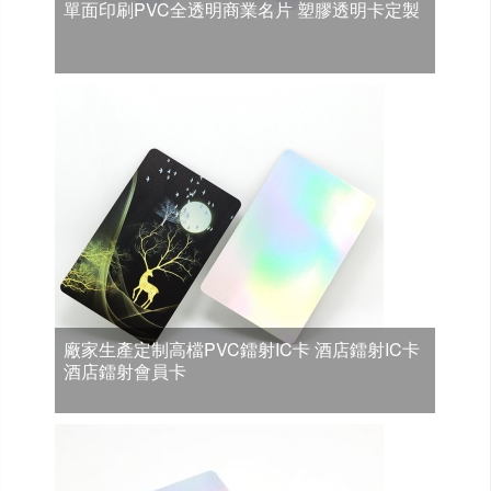
單面印刷PVC全透明商業名片 塑膠透明卡定製
廠家生產定制高檔PVC鐳射IC卡 酒店鐳射IC卡
酒店鐳射會員卡