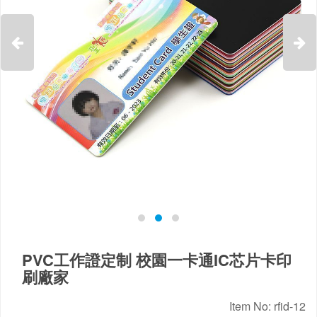


PVC工作證定制 校園一卡通IC芯片卡印
刷廠家
Item No: rfid-12