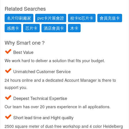
Related Searches
名片印刷廠家
pvc卡片展會證
校卡ic芯片卡
會員充值卡
感應卡
芯片卡
酒店會員卡
木卡
Why Smart one？
Best Value
We work hard to deliver a solution that fits your budget.
Unmatched Customer Service
24 hours online and a dedicated Account Manager is there to
support you.
Deepest Technical Expertise
Our team has over 20 years experience in all applications.
Short lead time and Hight quality
2500 square meter of dust-free workshop and 4 color Heidelberg