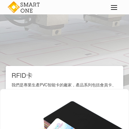
智能卡
RFID卡
>
>
>
RFID卡
我們是專業生產PVC智能卡的廠家，產品系列包括會員卡、
VIP卡、禮品卡、名片、職員卡、學生卡、校園IC卡、小區
門禁卡、鑰匙扣卡、磁條卡、條碼卡等各種塑料卡片。我們
擁有先進的生產設備和成熟的膠卡製造技術，支持卡片個性
化定制服務。