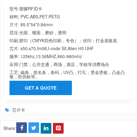
型号:塑膠RFID卡
材料: PVC,ABS,PET,PETG
尺寸: 85.5*54*0.84mm
层压:光面，哑面，磨砂，透明
印刷:胶印（CMYK四色印刷，专色）；丝印；打金底银底
芯片: s50,s70,fm08,I-code SlI,Alien H3 UHF
频率: 125khz,13.56MHZ,860-960mhz
应用:门禁，公共交通，商场，酒店，学校等消费场合
工艺: 磁条，签名条，条码，UV凸，打孔，烫金烫银，凸金凸
银，防伪标等。
GET A QUOTE
芯片卡
Share: