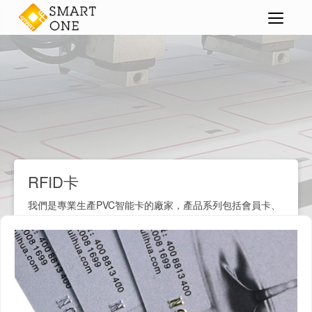
智能卡
RFID卡
>
>
>
RFID卡
我們是專業生產PVC智能卡的廠家，產品系列包括會員卡、
VIP卡、禮品卡、名片、職員卡、學生卡、校園IC卡、小區
門禁卡、鑰匙扣卡、磁條卡、條碼卡等各種塑料卡片。我們
擁有先進的生產設備和成熟的膠卡製造技術，支持卡片個性
化定制服務。