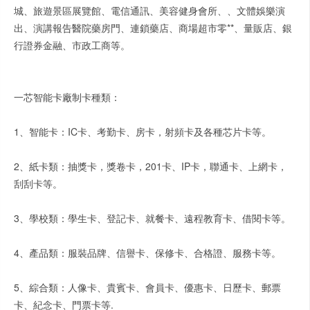
城、旅遊景區展覽館、電信通訊、美容健身會所、、文體娛樂演
出、演講報告醫院藥房門、連鎖藥店、商場超市零**、量販店、銀
行證券金融、市政工商等。
一芯智能卡廠制卡種類：
1、智能卡：IC卡、考勤卡、房卡，射頻卡及各種芯片卡等。
2、紙卡類：抽獎卡，獎卷卡，201卡、IP卡，聯通卡、上網卡，
刮刮卡等。
3、學校類：學生卡、登記卡、就餐卡、遠程教育卡、借閱卡等。
4、產品類：服裝品牌、信譽卡、保修卡、合格證、服務卡等。
5、綜合類：人像卡、貴賓卡、會員卡、優惠卡、日歷卡、郵票
卡、紀念卡、門票卡等.