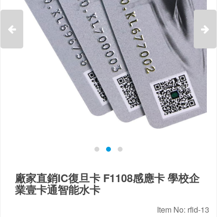


廠家直銷IC復旦卡 F1108感應卡 學校企
業壹卡通智能水卡
Item No: rfid-13