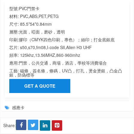
型號:
PVC門禁卡
材料:
PVC,ABS,PET,PETG
尺寸:
85.5*54*0.84mm
層壓:
光面，啞面，磨砂，透明
印刷:
膠印（CMYK四色印刷，專色）；絲印；打金底銀底
芯片:
s50,s70,fm08,I-code SlI,Alien H3 UHF
頻率:
125khz,13.56MHZ,860-960mhz
應用:
門禁，公共交通，商場，酒店，學校等消費場合
工藝:
磁條，簽名條，條碼，UV凸，打孔，燙金燙銀，凸金凸
銀，防偽標等
GET A QUOTE
感應卡
Share: