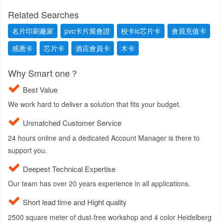
Related Searches
名片印刷廠家
pvc卡片展會證
校卡ic芯片卡
會員充值卡
感應卡
芯片卡
酒店會員卡
木卡
Why Smart one？
Best Value
We work hard to deliver a solution that fits your budget.
Unmatched Customer Service
24 hours online and a dedicated Account Manager is there to
support you.
Deepest Technical Expertise
Our team has over 20 years experience in all applications.
Short lead time and Hight quality
2500 square meter of dust-free workshop and 4 color Heidelberg